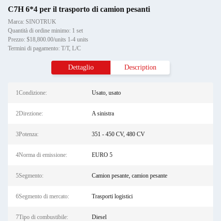
C7H 6*4 per il trasporto di camion pesanti
Marca: SINOTRUK
Quantità di ordine minimo: 1 set
Prezzo: $18,800.00/units 1-4 units
Termini di pagamento: T/T, L/C
Dettaglio
Description
1Condizione:
Usato, usato
2Direzione:
A sinistra
3Potenza:
351 - 450 CV, 480 CV
4Norma di emissione:
EURO 5
5Segmento:
Camion pesante, camion pesante
6Segmento di mercato:
Trasporti logistici
7Tipo di combustibile:
Diesel