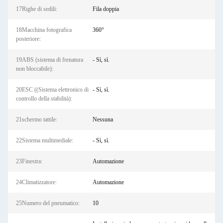
17Righe di sedili:
Fila doppia
18Macchina fotografica
360°
posteriore:
19ABS (sistema di frenatura
- Sì, sì.
non bloccabile):
20ESC ((Sistema elettronico di
- Sì, sì.
controllo della stabilità):
21schermo tattile:
Nessuna
22Sistema multimediale:
- Sì, sì.
23Finestra:
Automazione
24Climatizzatore:
Automazione
25Numero del pneumatico:
10