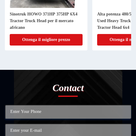
Sinotruk HOWO 371HP 375HP 6X4
Alta potenza 480/54
Tractor Truck Head per il mercato
Used Heavy Truck D
africano
Tractor Head 6x4
Ottenga il migliore prezzo
Ottenga il mig
Contact