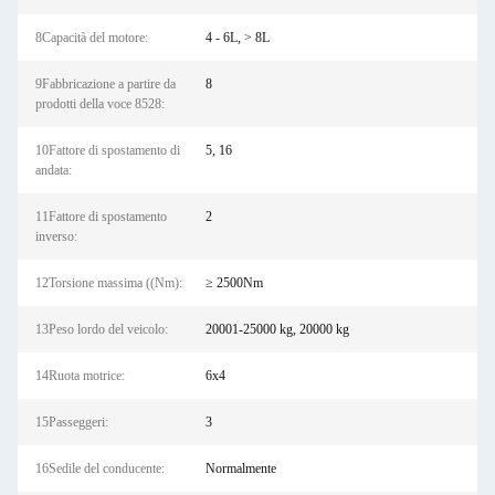
8Capacità del motore:
4 - 6L, > 8L
9Fabbricazione a partire da
8
prodotti della voce 8528:
10Fattore di spostamento di
5, 16
andata:
11Fattore di spostamento
2
inverso:
12Torsione massima ((Nm):
≥ 2500Nm
13Peso lordo del veicolo:
20001-25000 kg, 20000 kg
14Ruota motrice:
6x4
15Passeggeri:
3
16Sedile del conducente:
Normalmente