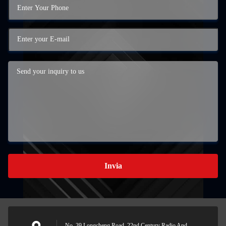
Invia
No. 39 Longcheng Road, 22nd Century Radio And