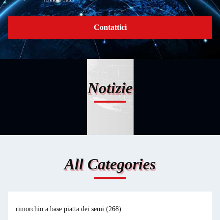
Contattici
Notizie
All Categories
rimorchio a base piatta dei semi
(268)